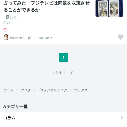
占ってみた フジテレビは問題を収束させ
ることができるか
記事
占い
3
hrperficio（南仙
2025/01/31
台の父）
1
1
件中
1 - 1
件
ホーム
ブログ
「#フジサンケイグループ」タグ
カテゴリ一覧
コラム