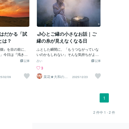
立ちはだかる「試
🌙心とご縁の小さなお話｜ご
とは？
縁の糸が見えなくなる日
畑』を目の前に、
ふとした瞬間に、「もうつながっていな
」今日は『渇きの
いのかもしれない」そんな気持ちがよぎ
ている、霊界から
る日があります。連絡が途切れたとき。
記事
占い
記事
ごとにおけるテー
気持ちが伝わっていない気がするとき。
3
紹介をば。ちなみ
以前は感じていた確かさが、どこかへ消
から70代以降まで）
えてしまったように思えるとき。鑑定の
菜花★大和の神
25/02/09
2025/12/23
縁つなぎ・ご縁
でもご覧いただけ
中でも、「ご縁の糸が見えなくなってし
結び師★
ずはこちらをご覧
まいました」という言葉を、とてもよく
０代が抱える問題
耳にします。でも、タロットが映し出す
畑』を目の前に、
のは、見えなくなること＝切れているこ
1
】このタイミング
とではないという静かな真実です。ご縁
も実っていない畑”
の糸は、いつも目に見えるわけではあり
方に暮れる人も少
ません。特に、感情が揺れているときほ
2
件中
1 - 2
件
ただ、先に断って
ど、心はその糸を見失いやすくなりま
ての不幸中の幸い
す。不安や寂しさが強くなると、「ない
の『畑』も『体
もの」を探してしまう。でも本当は、た