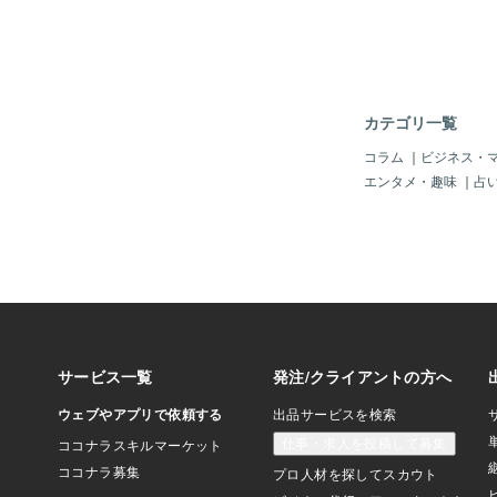
力』も残されている点
った時間は戻りません
に、かつての自分が思
な “果実” がみのっ
くところから始めなけ
局、四十代にもなると
カテゴリ一覧
ちろん、個人によって
況、持って生まれた素
コラム
｜
ビジネス・
いますから、個別鑑定
エンタメ・趣味
｜
占
マや課題が浮かび上が
う。しかし、40代の
ては、決して無縁とは
マなのではないかと。
とか乗り越えてきて、
もっと恵まれた未来に
うと思っていたものの
はずでは…そして自分
か…」と、感じている
ずです。現職場に少な
る、迷いもある、ギリ
わけでもない、だけど
う気もするし、転職を
択肢は限られてきて