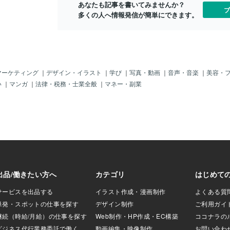
あなたも記事を書いてみませんか？
です。過ぎてしま
だ霧がかかっているだけなのかもしれま
ブ
多くの人へ情報発信が簡単にできます。
し、目の前の畑
せん。スピリチュアルな視点では、ご縁
い描いていたよう
の糸が見えなくなる日は、心がひとつ成
ていない以上、種を蒔
長する節目だと言われています。執着を
ればならない。結
手放す準備。自分の気持ちを信じ直す時
…（以下、略）も
間。相手ではなく、自分の心とつながり
置かれている状
直すタイミング。この時間を越えると、
質、何もかもが違
ご縁の形が変わることもあります。近づ
マーケティング
｜
デザイン・イラスト
｜
学び
｜
写真・動画
｜
音声・音楽
｜
美容・
をすれば別のテー
くこともあれば、別の形で続いていくこ
い
｜
マンガ
｜
法律・税務・士業全般
｜
マネー・副業
ってくるでしょ
ともある。どちらであっても、そこには
日本人の多くにとっ
ちゃんと意味があります。大切なのは、
言い切れないテー
糸を探そうと必死になるよりも、今の自
20代、30代をなん
分をやさしく抱きしめること。・不安に
40代にもなれば、
なってもいい・見えなくなってもいい・
好転しているだろ
信じきれない日があってもいいそのまま
「むむむ…こんな
のあなたで大丈夫。ご縁の糸は、心が静
も気づけば40代
かになったとき、また自然と、あなたの
方は少なくないは
手の中に戻ってきます🕊️🌸今日のご縁メ
からず不満があ
ッセージ見えなくなった糸は、消えたの
ギリ耐えられない
ではなく、あなたの心に溶け込んでいる
やっぱり何かが違
だけ。静かに呼吸すれば、また感じられ
するにしても、選
ます🌙