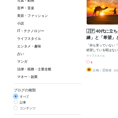
写真・動画
音声・音楽
美容・ファッション
小説
🇯🇵 40代に
IT・テクノロジー
練」と「希望」
ライフスタイル
「何も実っていない『
エンタメ・趣味
絶望している暇はない
占い
正体』鑑定でご贈呈し
ライフスタイル
視た「日本人の各世代
マンガ
4
マ」について、少々ご
法律・税務・士業全般
に、他の世代（20代
占梅｜霊能者
20
の抜粋は、下記の記事
マネー・副業
ます↓早速ですが、ま
ください。・・・【４
｜何も実っていない『
ブログの種類
絶望している暇はない
すべて
で、眼前に広がる “何
の状態に気づいて、途
記事
なくないのが四十代。
コンテンツ
おくと、四十代にとっ
は、まだまだ耕すだけ