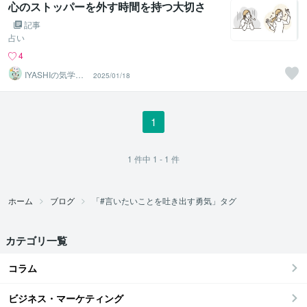
心のストッパーを外す時間を持つ大切さ
記事
占い
4
IYASHIの気学
2025/01/18
「迅速かつ丁寧
な対応」
1
1
件中
1 - 1
件
ホーム
ブログ
「#言いたいことを吐き出す勇気」タグ
カテゴリ一覧
コラム
ビジネス・マーケティング