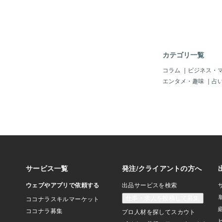
とで、自分の感情を整
く、思わぬ解決のヒン
もあります。 2. 聞
K「誰かに話す」と聞
をかけてしまうのでは
るかもしれません。で
カテゴリ一覧
だ「聞いてもらうだけ
多いのです。相手がア
コラム
｜
ビジネス・
かどうかは重要ではな
エンタメ・趣味
｜
占
心の中にあるものを言
ことが、心を軽くする
す。 3. 自分との対
に話すのはちょっとハ
感じる場合は、自分と
てください。ノートや
ことを書き出すのも一
「なぜこう感じている
番つらいのか」など、
がら書いていくと、心
ていくのを感じられる
4. プロフェッショナ
信頼できる人が身近に
い悩みを抱えてい