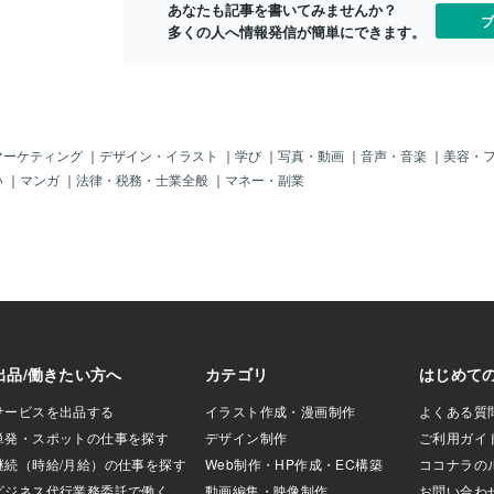
あなたも記事を書いてみませんか？
理できるだけでな
ブ
多くの人へ情報発信が簡単にできます。
トが得られること
いてもらうだけでもO
くと、相手に迷惑
ないかと不安にな
も、実際には、た
」で十分な場合が
ドバイスをくれる
マーケティング
｜
デザイン・イラスト
｜
学び
｜
写真・動画
｜
音声・音楽
｜
美容・
く、まずは自分の
い
｜
マンガ
｜
法律・税務・士業全般
｜
マネー・副業
葉として外に出す
第一歩となりま
話も大切にもし「誰か
ードルが高い」と
の対話を試してみ
日記に感じている
つの方法です。
のか」「今何が一
自分に問いかけな
の中がスッキリし
かもしれません。
ルに頼るという選択
いない場合や、深