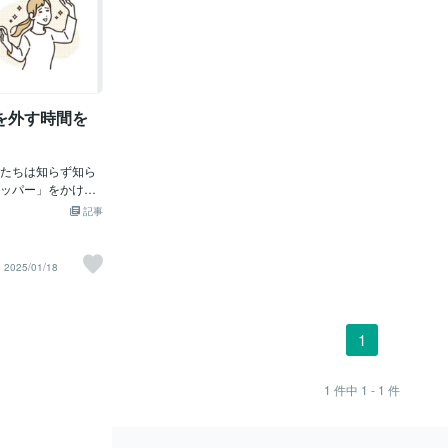
を外す時間を
たちは知らず知ら
ッパー」をかけて
。仕事や家庭、周
記事
する中で、自分の
でしまうことは、
。しかし、そうし
2025/01/18
の中で圧力とな
を生み出してしま
せん。では、どう
パーを外し、気持
1
きるのでしょう
とを吐き出す勇気心の
歩は、「話すこ
1
件中
1 - 1
件
、または信頼でき
ことや抱えている
う。言葉にするこ