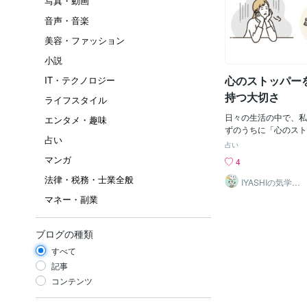
写真・動画
音声・音楽
美容・ファッション
小説
心のストッパー
IT・テクノロジー
持つ大切さ
ライフスタイル
日々の生活の中で、私
エンタメ・趣味
ずのうちに「心のスト
占い
しまうことがあります
占い
囲の期待に応えようと
マンガ
4
本音や感情を抑え込ん
法律・税務・士業全般
誰にでもあるものです
IYASHIの気学
「迅速かつ丁寧
て溜め込んだ感情が心
マネー・副業
な対応」
り、ストレスや疲労感
うことも少なくありま
すればこの心のストッ
ブログの種類
ちを軽くすることがで
すべて
か？ 1. 言いたいこ
ストッパーを外す第一
記事
と」です。友人や家族
コンテンツ
る人に、今感じている
悩みを話してみましょ