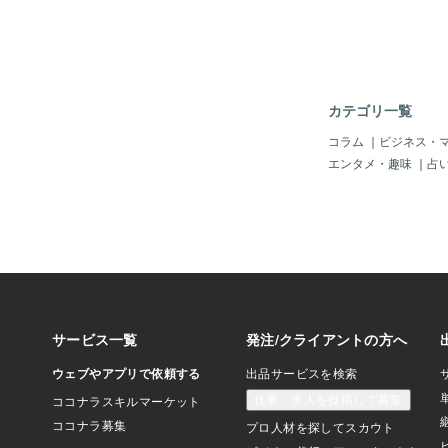
いがあるとすれば、 
れられない、のではな
らえないのである。 
思っても、宇宙から天
いろなメッセージが届
に出会ったり、見かけ
カテゴリ一覧
日の車のナンバーや時
り、 本人からの念送
コラム
｜
ビジネス・
時期、これでもか、こ
エンタメ・趣味
｜
占
ほど彼の誕生日のナン
油断していると、時計
は、全部、廃車にして
いかと思うぐらい、 
ーは見なくなったが、
か・・・」という感じ
るのだ。 例えば、育子
井さんなら921、とい
で、名前になる人がい
来るのだ。 【ツイン
もらえません。 一途
うんです。 それでは
す…