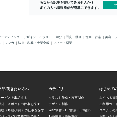
あなたも記事を書いてみませんか？
【ツインレイ】は忘
ブ
多くの人へ情報発信が簡単にできます。
く、 忘れさせても
もう、忘れたい、と
から相手から いろ
く。 同じ名前の人
たり、 相手の誕生
計の時間を見た
りもある。 沙織は一
マーケティング
｜
デザイン・イラスト
｜
学び
｜
写真・動画
｜
音声・音楽
｜
美容・
れでもか、 という
い
｜
マンガ
｜
法律・税務・士業全般
｜
マネー・副業
バーを見ていた。
で見る始末。 今
しまったのではな
彼の誕生日のナンバ
 「そう来る
である。 名前で来
さんなら195、国
う感じで、 数字
る。 数字の名前で
レイ】は忘れさせて
な思いとは微妙に違
、今日も鑑定しま