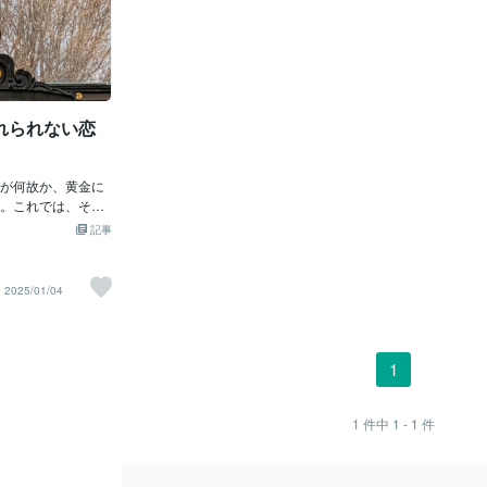
れられない恋
が何故か、黄金に
。これでは、それ
あ？？？金ピカに
記事
、お客様で、
恋愛】のご相談を
忘れられない人】は
2025/01/04
れた叩き台＝世間で
彼だ。 とはいえ、
違う。 忘れられな
はそれで、ステキ
1
られない大切な思い
いと思う。 そんな
ぞれ、お幸せにな
1
件中
1 - 1
件
別に【ツインレイ】
れど、 特に上下関
。 ただ、大きな違