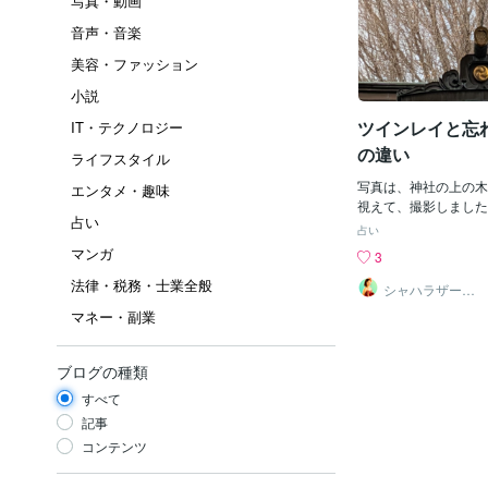
写真・動画
音声・音楽
美容・ファッション
小説
ツインレイと忘
IT・テクノロジー
の違い
ライフスタイル
写真は、神社の上の木
エンタメ・趣味
視えて、撮影しました
占い
ほど、分からないかな
占い
輝いていました。さて
マンガ
3
時々、【忘れられない
法律・税務・士業全般
受ける。 沙織にも【
シャハラザード
沙織
いた。 神様に与えら
マネー・副業
は【偽ツインレイ】の
それと、ツインレイは
い、一途な思いはそれ
ブログの種類
なことであり、 忘れ
すべて
出があるのは素晴らし
恋愛をした方々、それ
記事
っていただきたい、 
コンテンツ
は特別な絆ではあるけ
係があるわけでもない