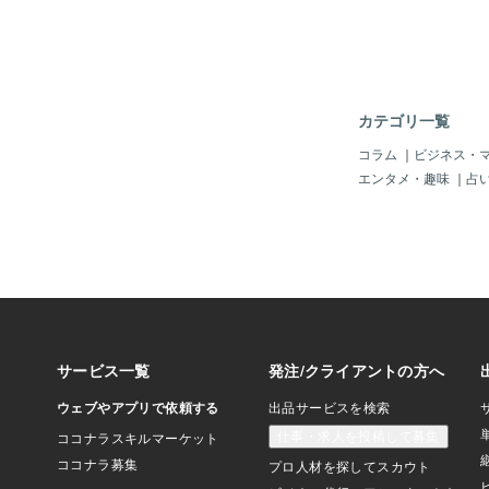
レー」って、何と「１
たり１３３円！」とい
ま、「ネット購入」な
つくし～、近くのスー
っと安いかもね。それ
た？」・・・そう、「
カテゴリ一覧
年６か月」じゃ。超長
れなら、もし「大災害
コラム
｜
ビジネス・
「隕石落下」や「巨大
エンタメ・趣味
｜
占
「ちょっぴり安心」じ
っ。カレーばっか？」
思うかも知れんけど、
て「毎日カレー」だよ
ューが毎日ではナイけ
つ「具材」を変えたり
変えたりして「なるべ
にかんばっているみた
フフ。（とりあえず、
込んで、食べるものは
カレーでいいじゃんか
もしれないので、今回
ゃね。まぁ水は各自で
＾＾）フフフ。では、
レー」という食材