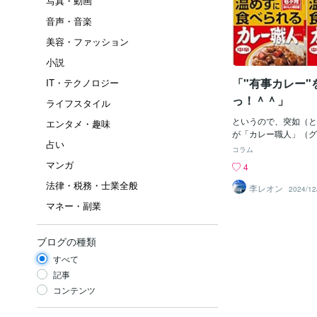
写真・動画
音声・音楽
美容・ファッション
小説
「"有事カレー"
IT・テクノロジー
っ！＾＾」
ライフスタイル
というので、突如（と
エンタメ・趣味
が「カレー職人」（グ
占い
う、「レトルト食品」
コラム
ツであるぞよ。しかも
マンガ
4
ぉ～♪ボクのご紹介じ
法律・税務・士業全般
お得で、「安っ！」と
李レオン
2024/12
売りじゃ。だって「お
マネー・副業
乏人」がいるじゃんか
ろはボクも理解してお
にご紹介した「簡易ハ
ブログの種類
「金持ち」は「オプシ
すべて
でもつければイイし～
結」すればいいしね～
記事
はね～、たった「一棟
コンテンツ
い家計じゃ。そこで、
「カレー」じゃ。今回