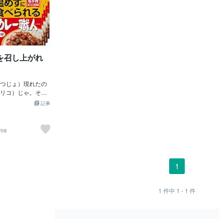
を召し上がれ
つじょ）現れたの
リコ）じゃ。そ
の「代表格」のヤ
記事
お値段がイイぜよ
ゃから、とっても
いうのがいつもの
/08
金持ち」と「お貧
ぁ～。そこんとこ
るぞよ。だから前
ウス」でもね～
1
ョン」でもナンボ
♪何棟でも「連
。ただ「貧乏人」
1
件中
1 - 1
件
」でもかなり苦し
「庶民の味方」の
の「１０個入りカ