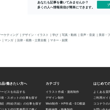
あなたも記事を書いてみませんか？
３３０円＝一個あ
ブ
多くの人へ情報発信が簡単にできます。
う激安？じゃ。
ら「ポイント」も
パーとかなら、も
に「見
賞味期限」が「５
期なんだよね。こ
」や「戦争」や
マーケティング
｜
デザイン・イラスト
｜
学び
｜
写真・動画
｜
音声・音楽
｜
美容・
天災」があっても
い
｜
マンガ
｜
法律・税務・士業全般
｜
マネー・副業
ゃんか。「え～
ってねぇ～。そう
「インド人」なん
。確かに同じメニ
どね。ちょっとづ
「スパイス等」を
く飽きない」よう
いじゃけどね。フ
簡易ハウスに逃げ
、レトルトご飯に
。火も使えないか
の”カレー職人”じ
なんとかしてっ！
とりあえず、「カ