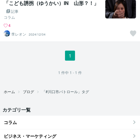
「こども誘拐（ゆうかい）IN 山形？！」
記事
コラム
4
李レオン
2024/12/04
1
1
件中
1 - 1
件
ホーム
ブログ
「#川口市パトロール」タグ
カテゴリ一覧
コラム
ビジネス・マーケティング