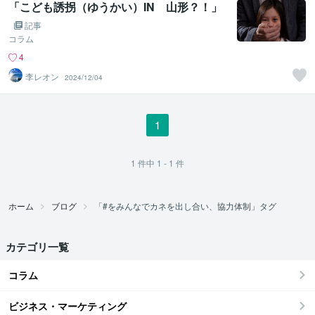
「こども誘拐（ゆうかい）IN 山形？！」
記事
コラム
4
李レオン
2024/12/04
1
1
件中
1 - 1
件
ホーム
ブログ
「#をみんなでカネを出し合い、協力体制」タグ
カテゴリ一覧
コラム
ビジネス・マーケティング