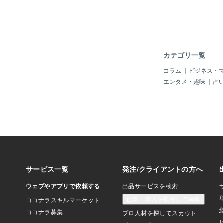
るという事件は、後を
もしや「空港」でも「
い、「脅して、海外に
れん。「小学生以下」
ート」で、「一緒に出
ゃ。まるで、「犯人が
カテゴリ一覧
てじゃ。（＾＾；中国
ナ」が無理やり「誘拐
コラム
｜
ビジネス・
は普通の風景じゃ。そ
エンタメ・趣味
｜
占
で、一人を拉致（らち
の光景？！」じゃ。周
しない風？」のようじ
もし「日本人の子供」
てきたら・・・もう、
ジネス」になっている
そうじゃ。「日本人の
値？」なのじゃから、
れば、もっとも「費用
のが「日本」なのじゃ
じゃ。「日本人は高く
は「世界共通」かも知
食を食べ、日本人の高
って、もう「世界中」
じゃ。どこの誰