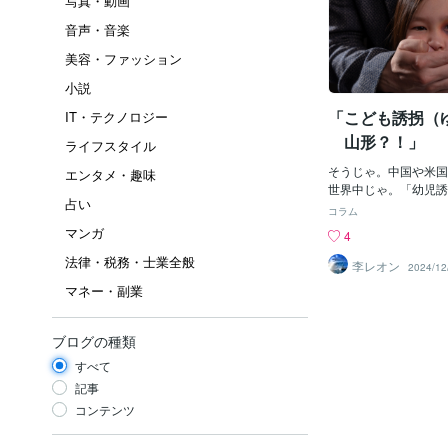
写真・動画
音声・音楽
美容・ファッション
小説
「こども誘拐（ゆ
IT・テクノロジー
山形？！」
ライフスタイル
そうじゃ。中国や米国
エンタメ・趣味
世界中じゃ。「幼児誘
占い
買」とかって「日本以
コラム
ょ？！って思っている
マンガ
4
もう前から「日本国内
法律・税務・士業全般
ちょい前に「中国人女
李レオン
2024/12
誘拐しようとして失敗
マネー・副業
れたけど、もしあれが
ら、おそらくその「小
「箱詰め？」にされ、
ブログの種類
の梱包方法で、中国に
すべて
う）され、後は、どこ
か？」もしくは「殺害
記事
出される？」かしたか
コンテンツ
う「性奴隷（せいどれ
り、「使用済みのあと