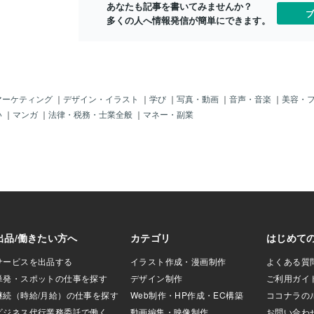
あなたも記事を書いてみませんか？
たたない。（；；
ブ
多くの人へ情報発信が簡単にできます。
まるで親子」を装
渡航可能」かもし
だと「偽造パスポ
国」もできそうじ
親の様に演技」し
では「大のオト
される」というの
マーケティング
｜
デザイン・イラスト
｜
学び
｜
写真・動画
｜
音声・音楽
｜
美容・
う、「強引に数名
い
｜
マンガ
｜
法律・税務・士業全般
｜
マネー・副業
）」なんて「毎日
りもあまり「気に
ゃ。だからそれが
をターゲットにし
それは「ビッグビ
のじゃ！・・・・
子供」は「高
「誘拐犯」からす
対効果？」が高い
。悲しいけどそう
売れる」というの
れんぞよ。「日本
い教養と信頼性」
が知っている事実