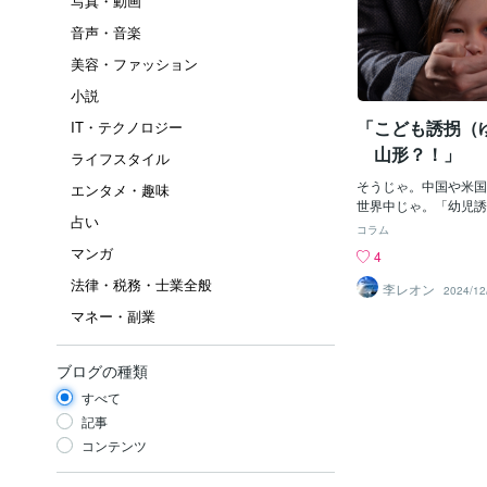
写真・動画
音声・音楽
美容・ファッション
小説
「こども誘拐（ゆ
IT・テクノロジー
山形？！」
ライフスタイル
そうじゃ。中国や米国
エンタメ・趣味
世界中じゃ。「幼児誘
占い
買」とかって「日本以
コラム
ょ？！って思っている
マンガ
4
もう前から「日本国内
法律・税務・士業全般
ちょい前に「中国人女
李レオン
2024/12
誘拐しようとして失敗
マネー・副業
れたけど、もしあれが
ら、おそらくその「小
「箱詰め？」にされ、
ブログの種類
の梱包方法で、中国に
すべて
う）され、後は、どこ
か？」もしくは「殺害
記事
出される？」かしたか
コンテンツ
う「性奴隷（せいどれ
り、「使用済みのあと