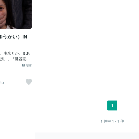
うかい）IN
、南米とか、まあ
拐」、「臓器売
外」のお話でし
記事
アナタっ！・・・
で発生中」じゃ！
」が「小学生」を
/04
し、警察に逮捕さ
「成功」していた
学生女子」は、
船便か航空便か他
1
搬入（はんにゅ
かに「売られる
され、臓器を取り
1
件中
1 - 1
件
もしれんぞよ。そ
い）」にされた
に内蔵解体」され