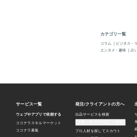
るという事件は、後を
もしや「空港」でも「
い、「脅して、海外に
れん。「小学生以下」
ート」で、「一緒に出
ゃ。まるで、「犯人が
カテゴリ一覧
てじゃ。（＾＾；中国
ナ」が無理やり「誘拐
コラム
｜
ビジネス・
は普通の風景じゃ。そ
エンタメ・趣味
｜
占
で、一人を拉致（らち
の光景？！」じゃ。周
しない風？」のようじ
もし「日本人の子供」
てきたら・・・もう、
ジネス」になっている
そうじゃ。「日本人の
値？」なのじゃから、
れば、もっとも「費用
のが「日本」なのじゃ
じゃ。「日本人は高く
は「世界共通」かも知
食を食べ、日本人の高
って、もう「世界中」
じゃ。どこの誰