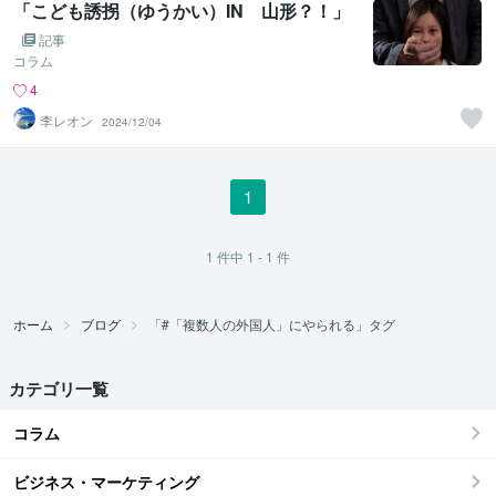
「こども誘拐（ゆうかい）IN 山形？！」
記事
コラム
4
李レオン
2024/12/04
1
1
件中
1 - 1
件
ホーム
ブログ
「#「複数人の外国人」にやられる」タグ
カテゴリ一覧
コラム
ビジネス・マーケティング