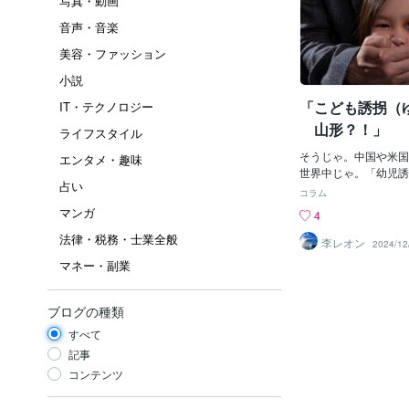
写真・動画
音声・音楽
美容・ファッション
小説
「こども誘拐（ゆ
IT・テクノロジー
山形？！」
ライフスタイル
そうじゃ。中国や米国
エンタメ・趣味
世界中じゃ。「幼児誘
占い
買」とかって「日本以
コラム
ょ？！って思っている
マンガ
4
もう前から「日本国内
法律・税務・士業全般
ちょい前に「中国人女
李レオン
2024/12
誘拐しようとして失敗
マネー・副業
れたけど、もしあれが
ら、おそらくその「小
「箱詰め？」にされ、
ブログの種類
の梱包方法で、中国に
すべて
う）され、後は、どこ
か？」もしくは「殺害
記事
出される？」かしたか
コンテンツ
う「性奴隷（せいどれ
り、「使用済みのあと