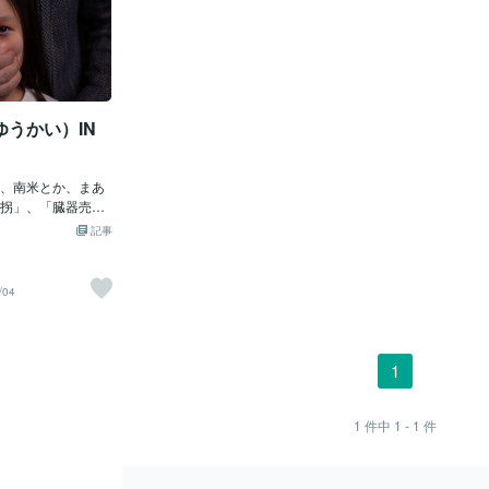
うかい）IN
、南米とか、まあ
拐」、「臓器売
外」のお話でし
記事
アナタっ！・・・
で発生中」じゃ！
」が「小学生」を
/04
し、警察に逮捕さ
「成功」していた
学生女子」は、
船便か航空便か他
1
搬入（はんにゅ
かに「売られる
され、臓器を取り
1
件中
1 - 1
件
もしれんぞよ。そ
い）」にされた
に内蔵解体」され