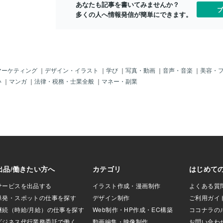
あなたも記事を書いてみませんか？
たたない。（；；
ブ
多くの人へ情報発信が簡単にできます。
まるで親子」を装
渡航可能」かもし
だと「偽造パスポ
国」もできそうじ
親の様に演技」し
では「大のオト
される」というの
マーケティング
｜
デザイン・イラスト
｜
学び
｜
写真・動画
｜
音声・音楽
｜
美容・
う、「強引に数名
い
｜
マンガ
｜
法律・税務・士業全般
｜
マネー・副業
）」なんて「毎日
りもあまり「気に
ゃ。だからそれが
をターゲットにし
それは「ビッグビ
のじゃ！・・・・
子供」は「高
「誘拐犯」からす
対効果？」が高い
。悲しいけどそう
売れる」というの
れんぞよ。「日本
い教養と信頼性」
が知っている事実