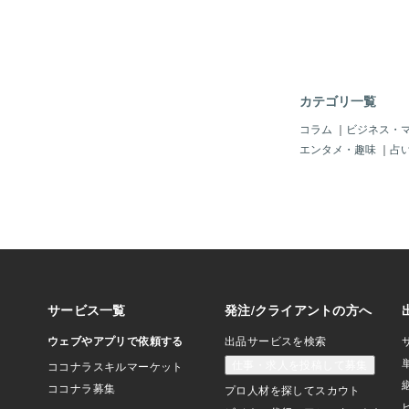
るという事件は、後を
もしや「空港」でも「
い、「脅して、海外に
れん。「小学生以下」
ート」で、「一緒に出
ゃ。まるで、「犯人が
カテゴリ一覧
てじゃ。（＾＾；中国
ナ」が無理やり「誘拐
コラム
｜
ビジネス・
は普通の風景じゃ。そ
エンタメ・趣味
｜
占
で、一人を拉致（らち
の光景？！」じゃ。周
しない風？」のようじ
もし「日本人の子供」
てきたら・・・もう、
ジネス」になっている
そうじゃ。「日本人の
値？」なのじゃから、
れば、もっとも「費用
のが「日本」なのじゃ
じゃ。「日本人は高く
は「世界共通」かも知
食を食べ、日本人の高
って、もう「世界中」
じゃ。どこの誰