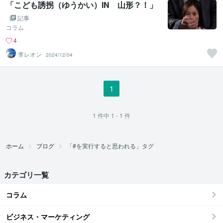
「こども誘拐（ゆうかい）IN 山形？！」
記事
コラム
4
李レオン
2024/12/04
1
1
件中
1 - 1
件
ホーム
ブログ
「#を実行すると思われる」タグ
カテゴリ一覧
コラム
ビジネス・マーケティング