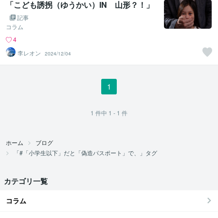
「こども誘拐（ゆうかい）IN 山形？！」
記事
コラム
4
李レオン
2024/12/04
1
1
件中
1 - 1
件
ホーム
ブログ
「#「小学生以下」だと「偽造パスポート」で、」タグ
カテゴリ一覧
コラム