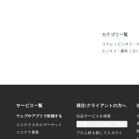
るという事件は、後を
もしや「空港」でも「
い、「脅して、海外に
れん。「小学生以下」
ート」で、「一緒に出
ゃ。まるで、「犯人が
カテゴリ一覧
てじゃ。（＾＾；中国
ナ」が無理やり「誘拐
コラム
｜
ビジネス・
は普通の風景じゃ。そ
エンタメ・趣味
｜
占
で、一人を拉致（らち
の光景？！」じゃ。周
しない風？」のようじ
もし「日本人の子供」
てきたら・・・もう、
ジネス」になっている
そうじゃ。「日本人の
値？」なのじゃから、
れば、もっとも「費用
のが「日本」なのじゃ
じゃ。「日本人は高く
は「世界共通」かも知
食を食べ、日本人の高
って、もう「世界中」
じゃ。どこの誰