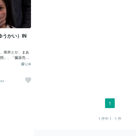
うかい）IN
、南米とか、まあ
拐」、「臓器売
外」のお話でし
記事
アナタっ！・・・
で発生中」じゃ！
」が「小学生」を
/04
し、警察に逮捕さ
「成功」していた
学生女子」は、
船便か航空便か他
1
搬入（はんにゅ
かに「売られる
され、臓器を取り
1
件中
1 - 1
件
もしれんぞよ。そ
い）」にされた
に内蔵解体」され