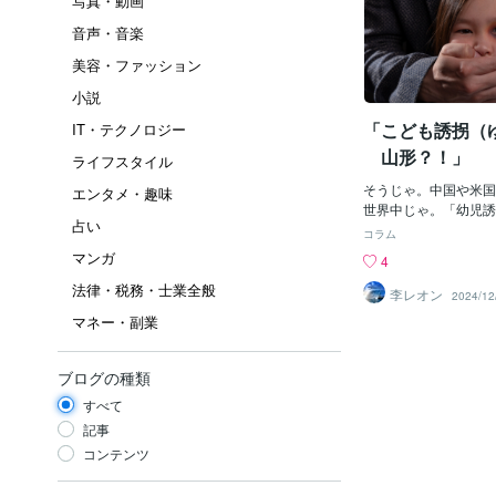
写真・動画
音声・音楽
美容・ファッション
小説
「こども誘拐（ゆ
IT・テクノロジー
山形？！」
ライフスタイル
そうじゃ。中国や米国
エンタメ・趣味
世界中じゃ。「幼児誘
占い
買」とかって「日本以
コラム
ょ？！って思っている
マンガ
4
もう前から「日本国内
法律・税務・士業全般
ちょい前に「中国人女
李レオン
2024/12
誘拐しようとして失敗
マネー・副業
れたけど、もしあれが
ら、おそらくその「小
「箱詰め？」にされ、
ブログの種類
の梱包方法で、中国に
すべて
う）され、後は、どこ
か？」もしくは「殺害
記事
出される？」かしたか
コンテンツ
う「性奴隷（せいどれ
り、「使用済みのあと