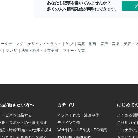
あなたも記事を書いてみませんか？
たたない。（；；
ブ
多くの人へ情報発信が簡単にできます。
まるで親子」を装
渡航可能」かもし
だと「偽造パスポ
国」もできそうじ
親の様に演技」し
では「大のオト
される」というの
マーケティング
｜
デザイン・イラスト
｜
学び
｜
写真・動画
｜
音声・音楽
｜
美容・
う、「強引に数名
い
｜
マンガ
｜
法律・税務・士業全般
｜
マネー・副業
）」なんて「毎日
りもあまり「気に
ゃ。だからそれが
をターゲットにし
それは「ビッグビ
のじゃ！・・・・
子供」は「高
「誘拐犯」からす
対効果？」が高い
。悲しいけどそう
売れる」というの
れんぞよ。「日本
い教養と信頼性」
が知っている事実