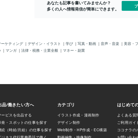
あなたも記事を書いてみませんか？
たたない。（；；
ブ
多くの人へ情報発信が簡単にできます。
まるで親子」を装
渡航可能」かもし
だと「偽造パスポ
国」もできそうじ
親の様に演技」し
では「大のオト
される」というの
マーケティング
｜
デザイン・イラスト
｜
学び
｜
写真・動画
｜
音声・音楽
｜
美容・
う、「強引に数名
い
｜
マンガ
｜
法律・税務・士業全般
｜
マネー・副業
）」なんて「毎日
りもあまり「気に
ゃ。だからそれが
をターゲットにし
それは「ビッグビ
のじゃ！・・・・
子供」は「高
「誘拐犯」からす
対効果？」が高い
。悲しいけどそう
売れる」というの
れんぞよ。「日本
い教養と信頼性」
が知っている事実