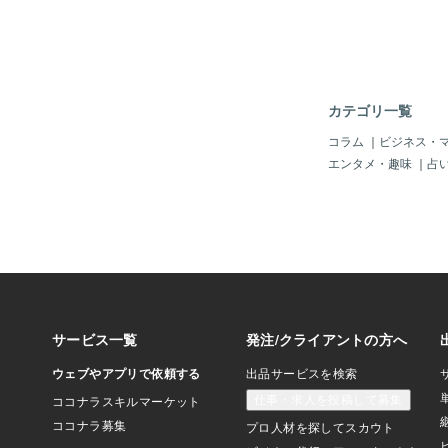
るという事件は、後を
もしや「空港」でも「
い、「脅して、海外に
れん。「小学生以下」
ート」で、「一緒に出
ゃ。まるで、「犯人が
カテゴリ一覧
てじゃ。（＾＾；中国
ナ」が無理やり「誘拐
コラム
｜
ビジネス・
は普通の風景じゃ。そ
エンタメ・趣味
｜
占
で、一人を拉致（らち
の光景？！」じゃ。周
しない風？」のようじ
もし「日本人の子供」
てきたら・・・もう、
ジネス」になっている
そうじゃ。「日本人の
値？」なのじゃから、
れば、もっとも「費用
のが「日本」なのじゃ
じゃ。「日本人は高く
は「世界共通」かも知
食を食べ、日本人の高
って、もう「世界中」
じゃ。どこの誰