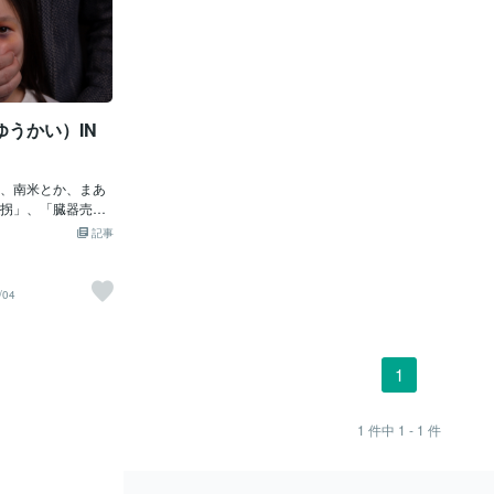
うかい）IN
、南米とか、まあ
拐」、「臓器売
外」のお話でし
記事
アナタっ！・・・
で発生中」じゃ！
」が「小学生」を
/04
し、警察に逮捕さ
「成功」していた
学生女子」は、
船便か航空便か他
1
搬入（はんにゅ
かに「売られる
され、臓器を取り
1
件中
1 - 1
件
もしれんぞよ。そ
い）」にされた
に内蔵解体」され