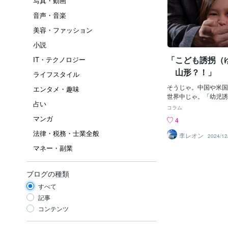
写真・動画
音声・音楽
美容・ファッション
小説
「こども誘拐（ゆ
IT・テクノロジー
山形？！」
ライフスタイル
そうじゃ。中国や米国
エンタメ・趣味
世界中じゃ。「幼児誘
占い
買」とかって「日本以
コラム
ょ？！って思っている
マンガ
4
もう前から「日本国内
法律・税務・士業全般
ちょい前に「中国人女
李レオン
2024/12
誘拐しようとして失敗
マネー・副業
れたけど、もしあれが
ら、おそらくその「小
「箱詰め？」にされ、
ブログの種類
の梱包方法で、中国に
すべて
う）され、後は、どこ
か？」もしくは「殺害
記事
出される？」かしたか
コンテンツ
う「性奴隷（せいどれ
り、「使用済みのあと