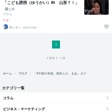
「こども誘拐（ゆうかい）IN 山形？！」
記事
コラム
4
李レオン
2024/12/04
1
1
件中
1 - 1
件
ホーム
ブログ
「#中国や米国、南米とか、まあ」タグ
カテゴリ一覧
コラム
ビジネス・マーケティング