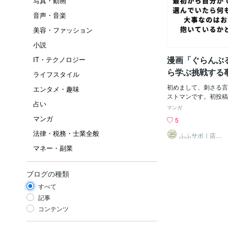
写真・動画
音声・音楽
美容・ファッション
小説
漫画「ぐらんぶ
IT・テクノロジー
ら学ぶ挑戦する
ライフスタイル
初めまして、刺さる言
エンタメ・趣味
ストマンです。初投稿
占い
のある言葉にしたく選
マンガ
す！ 長いですが、ぜ
マンガ
5
んぶる〜新大学生活を
法律・税務・士業全般
イビングサークルに入
ふふサポ｜店舗
の発信・運用サ
喫する飲酒と全裸系の
マネー・副業
ポート
で言い表せないほどの
り、基本はバカげてる
っぱなしの話ですが、
ブログの種類
友情物語や心に刺さる
すべて
方があったりします。
ギャク99%の話です
記事
がとても魅力的すぎま
コンテンツ
「北原伊織」の先輩に
工学科2年の「寿竜次