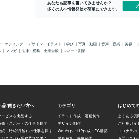
あなたも記事を書いてみませんか？
ングサークルに興
ブ
多くの人へ情報発信が簡単にできます。
シーンです。 北原
やる気はない」と
由を聞くと、「泳げ
織は伝えます。 こ
ますか？ 私は普通
す。 泳げなければ
に行く事もないと
マーケティング
｜
デザイン・イラスト
｜
学び
｜
写真・動画
｜
音声・音楽
｜
美容・
竜次郎は笑い飛ばし
い
｜
マンガ
｜
法律・税務・士業全般
｜
マネー・副業
お前さては国語が苦
の話だって思いますよ
した。 そしてここで
りたい」か「やりた
に「できる」か
するなんて文法が
から自分ができるも
も始まらない。 大
抱いているかどう
ッとさせられまし
にはもちろんの事で
しても聞いてほし
とても