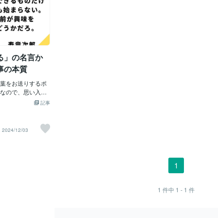
る」の名言か
事の本質
葉をお送りするポ
なので、思い入れ
び抜いた名言で
記事
ひご覧下さい！ ぐら
始める主人公がダ
部し大学生活を満
2024/12/03
ギャグ漫画。 一言
魅力が詰まってお
ギャグだらけの笑
本当の意味で熱い
1
深いセリフや考え
 本作は第一話から
が、1%の刺さる言葉
1
件中
1 - 1
件
す。 それが主人公
あたる伊豆大機械
郎」のセリフ。 北