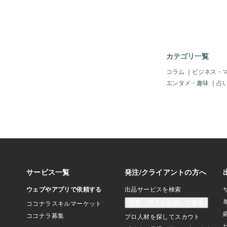
原伊織に対してダイビ
味がないか聞いた時の
伊織は「興味はあるが
拒絶します。 その理
ませんから」と北原伊
のやりとりをどう思い
カテゴリ一覧
のやりとりだと思いま
ダイビングどころか海
コラム
｜
ビジネス・
思います。 しかし寿
エンタメ・趣味
｜
占
てこう言います。 「
手だろ！」 ん？ 何
ね？ 私もそう思いま
名言が出ます！ 「や
くない」か聞いてるの
「できない」かで返事
おかしいだろ。 最初
のだけ選んでいたら何
事なのはお前が興味を
かだろう。 これはハ
た。 この言葉は学生
すが、社会人の方に対
い言葉です。 これは