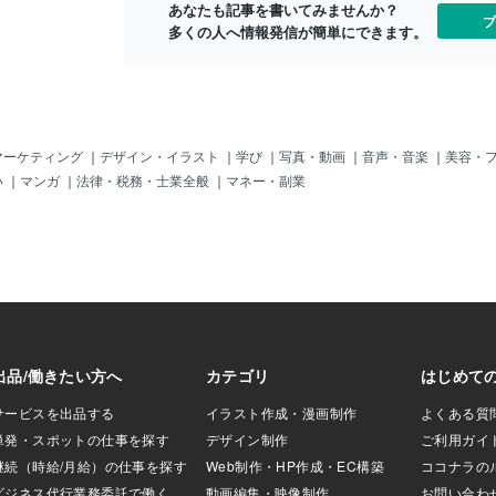
あなたも記事を書いてみませんか？
ても過言ではあり
ブ
多くの人へ情報発信が簡単にできます。
できる占い師で
ス》《過去の紹介
そして嬉しい事に紹
るさんに、先に自
らいました。今月
達成することがで
ても非常に嬉しい
マーケティング
｜
デザイン・イラスト
｜
学び
｜
写真・動画
｜
音声・音楽
｜
美容・
ができます(笑)そ
い
｜
マンガ
｜
法律・税務・士業全般
｜
マネー・副業
いた記事はこちら⇩
ありがとうございま
んばりました
た。プラチナラン
さらなる活躍を応
超特価のココナラ
最後に告知となり
3でココナラを引退し
価での引退セール
ココナラ引退への想
こちらのブログを
までお読みいただ
ました！！