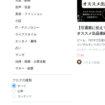
写真・動画
音声・音楽
美容・ファッション
小説
【引退前に伝え
IT・テクノロジー
オススメ出品者
ライフスタイル
どーも、12/13で引
エンタメ・趣味
コンサルタントのソウ
占い
たって、自分が超絶オ
ビジネス・マーケティング
ラ出品者を紹介いたし
マンガ
41
紹介記事はこちら⇩⇩
法律・税務・士業全般
介はこの方【天音☆は
ソウタ☆圧倒的
実績のココナ ラ
覚醒ヒーラー】】《ひ
マネー・副業
のコンサル
☆はるさんは見ての通
そんな彼女のスターシ
的中率です。自分も実
ブログの種類
とがありますが、過去
すべて
てを的中してくれまし
な内容は過去のブログ
記事
いるので、ぜひこの先
コンテンツ
ください！！さらに、
ドバイスのおかげで、