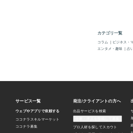
快進撃ができたといっ
ません。絶対的に信頼
す。《オススメサービ
記事はこちら》 ⇩⇩⇩
介しようとしていたは
分のことを紹介しても
カテゴリ一覧
からプラチナランクを
きたという、自分とし
コラム
｜
ビジネス・
結果で、安心して引退
エンタメ・趣味
｜
占
んな嬉しく紹介いただ
⇩⇩はるさん、ご紹介
した。本当に１年間が
ね！！お疲れさまでし
クとなり、これからの
援しております！！【
引退セールについて】
ますが、自分は12/1
ますが、その前に超特
を開催しています。 
いや今後については、
お読みください。最後
き、ありがとうござい