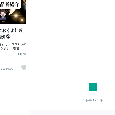
ておくよ】超
紹介②
退を行う、ココナラの
タです。 引退にあ
ススメするココナ
記事
ます。第１回目の
⇩第２回目の出品者紹
る【スターシード
2024/12/01
とこと紹介》天音
りの美女占い師♡
ード鑑定は驚きの
際にお願いしたこ
1
・現在・未来の全
た。その際の詳細
記事にも紹介して
1
件中
1 - 1
件
のリンクからご覧
未来への的確なア
自分も今のような