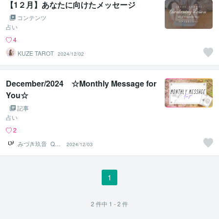
【1２月】あなたに向けたメッセージ
コンテンツ
占い
4
KUZE TAROT
2024/12/02
December/2024 ☆Monthly Message for
You☆
記事
占い
2
みづき玖音_Qua
2024/12/03
2
1
2
件中
1 - 2
件