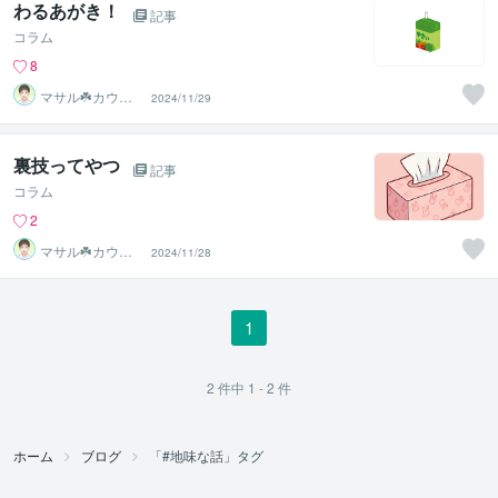
わるあがき！
記事
コラム
8
マサル☘️カウン
2024/11/29
セラー★色々経
験者☆彡
裏技ってやつ
記事
コラム
2
マサル☘️カウン
2024/11/28
セラー★色々経
験者☆彡
1
2
件中
1 - 2
件
ホーム
ブログ
「#地味な話」タグ