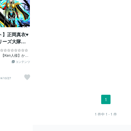
ト】正岡真衣♥
リーズ大隊長
でマスクオフ♥
☆☆☆☆☆☆☆☆
【Ken人様】から
クシブリクエスト】
コンテンツ
☆☆☆☆☆☆☆☆☆
☆☆☆☆☆☆ ★
■■■■■■■■■■■■■
24/10/27
クエスト致します。
はスレンダー。
(英：Captain
クオフ。金色のベルトか
1
、ふんどしやまわ
。 illust/558
股間の装甲はぴっちり
1
件中
1 - 1
件
、真衣の体にぴっ
t/55638303illu
頭と首の境目まで黒いイン