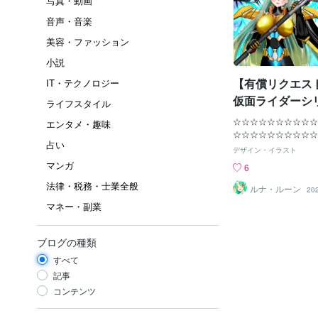
写真・動画
音声・音楽
美容・ファッション
小説
【有償リクエス
IT・テクノロジー
仮面ライダーシ
ライフスタイル
カッシーン衣装
☆☆☆☆☆☆☆☆☆☆
エンタメ・趣味
☆☆☆☆☆☆☆☆☆☆ 
占い
いただいた 【有償ピ
デザイン・イラスト
です！！！！！ ☆☆
マンガ
6
☆☆☆☆☆☆☆☆☆☆☆
法律・税務・士業全般
ご指示内容は ■■■■■■■■
ルナ・ルーン
20
■■■■■■■■■■■ リ
マネー・副業
【人物】正岡真衣体型
【衣装】大隊長カッシーン
Kasshine)のマス
ブログの種類
ら垂れ下がった装甲は
すべて
しのように股間を覆っている
23037 胸や上記の
記事
スーツ風になっており
コンテンツ
たりと密着している。 illus
st/111556452 