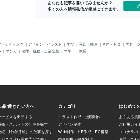
あなたも記事を書いてみませんか？
 頭は装飾品を付け
ブ
多くの人へ情報発信が簡単にできます。
93980 【追記】 全身
。膝から上のアッ
。両方とも同じ衣
・ロイコディウムの
ラは水色、背景は
lust/10617156
■■■■■■■■■■■■
マーケティング
｜
デザイン・イラスト
｜
学び
｜
写真・動画
｜
音声・音楽
｜
美容・
■■■ で
い
｜
マンガ
｜
法律・税務・士業全般
｜
マネー・副業
岡真衣さん】とはガ
ebaのソーシャルゲ
(仮)』に登場する
く「病弱さん」と呼
 【正岡真衣さん】
気にしたつもりで
アレンジも気合入れて
！ ★「カッシー