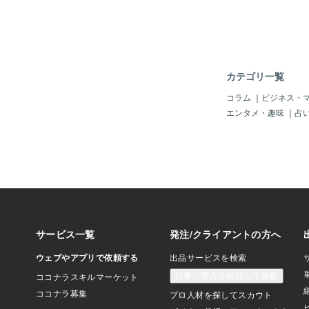
ナーで覆われている。
てない。 illust/921
絵は、口を閉じた微笑
プは、口を開けた微笑
装です。 グローディ
鎌を持っている。オー
カテゴリ一覧
ノワールプリキュア風。 il
4 ご検討お願いします。 
コラム
｜
ビジネス・
■■■■■■■■■■■■■■■■■
エンタメ・趣味
｜
占
す！！！！！ ★【正
ールフレンド(仮) Am
ーム『ガールフレンド
人物です。 身体が弱
ばれているそうです。
らしい儚く高貴な雰囲
す♥♥♥♥ 【衣装】の
頑張りました！！！！
ン」