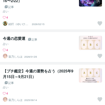
16〜2/22）
記事
占い
4
結灯（ゆいひ）
2026/02/15
♡未来への羅針
盤♡
今週の恋愛運
記事
占い
4
宙乃しらは
2026/01/25
【プチ鑑定】今週の運勢を占う（2025年9
月15日～9月21日）
記事
占い
4
宙乃しらは
2025/09/14