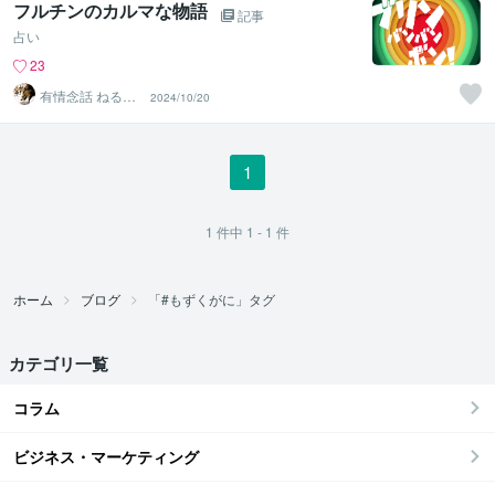
フルチンのカルマな物語
記事
占い
23
有情念話 ねる
2024/10/20
ふ ﾋﾋﾞｷﾏﾉｽﾍﾞｼ
1
1
件中
1 - 1
件
ホーム
ブログ
「#もずくがに」タグ
カテゴリ一覧
コラム
ビジネス・マーケティング