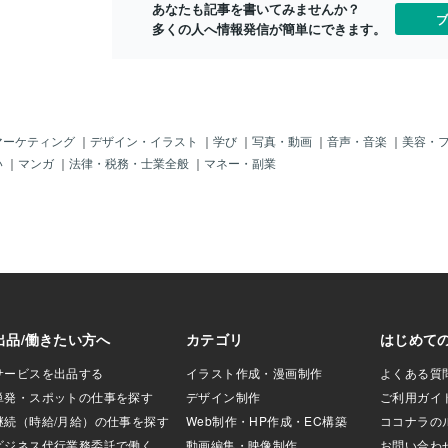
あなたも記事を書いてみませんか？
「１８７センチ
ブ
多くの人へ情報発信が簡単にできます。
ノッポ」になった
に「厚底」じゃっ
クン」となったの
よく「捻挫（ねん
；フフフ。うぉ～
～！でもこの「ス
でももちろん「ダ
マーケティング
｜
デザイン・イラスト
｜
学び
｜
写真・動画
｜
音声・音楽
｜
美容・
＾；その中でも
い
｜
マンガ
｜
法律・税務・士業全般
｜
マネー・副業
側の（バレリ
た。超カワイイも
じゃったよ）「ボ
ちょい大人風」じ
左側の（フェイエ
ーテイ」じゃった
生」じゃもん。一
っぱ「バレリー」
言うが、愛媛／今
イさんではナイ！
本とはとてもゆか
ど、まぁ聴いてみ
どうぞ。＾＾i sh