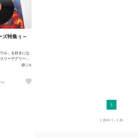
ーズ特集ぅ～
ウル」を好きにな
スリーデグリー
ソウルトレイン」
記事
は中学生じゃも
った。あれは「深
うけど、「ライン
/13
これは「超驚い
、世界にはこんな
いっぱいいるんじ
じゃ。だからすぐ
1
う「デイスコダン
洋服もちょいマ
ね。「ベルボトム
1
件中
1 - 1
件
ズボン？」という
厚底のブーツ（約
いていたので、身