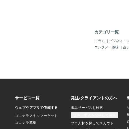
長（１７７センチ）が
位」になって「超背高
のじゃ。しかしあまり
たので、よく「足カッ
じゃ。そう「足首」を
ざ）」したぞよ。＾＾
カテゴリ一覧
っ！（＾＾；ヤメてぇ
リーデグリーズ」は今
コラム
｜
ビジネス・
イスキ」ですっ！（＾
エンタメ・趣味
｜
占
「だいたい向かって右
ー）」が大好きじゃっ
ん。（ちょいオチャメ
ーカルの（シエラ）は
ゃったし～「だいたい
ット）は、クールビュ
しねぇ～。当時「中学
番ピッタシなのは、や
じゃったね。（何度も
治のゆるキャラのバリ
ホホホ）＾＾さて、日
りのアル彼女達じゃけ
てっ！イイぞよ。では、
all introduce three d