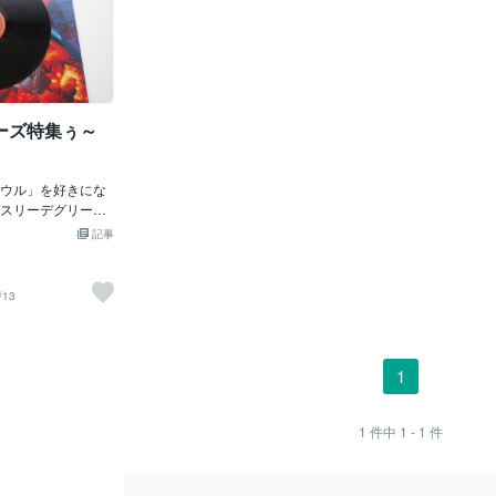
ーズ特集ぅ～
ウル」を好きにな
スリーデグリー
ソウルトレイン」
記事
は中学生じゃも
った。あれは「深
うけど、「ライン
/13
これは「超驚い
、世界にはこんな
いっぱいいるんじ
じゃ。だからすぐ
1
う「デイスコダン
洋服もちょいマ
ね。「ベルボトム
1
件中
1 - 1
件
ズボン？」という
厚底のブーツ（約
いていたので、身