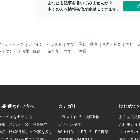
あなたも記事を書いてみませんか？
「１８７センチ
ブ
多くの人へ情報発信が簡単にできます。
ノッポ」になった
に「厚底」じゃっ
クン」となったの
よく「捻挫（ねん
；フフフ。うぉ～
～！でもこの「ス
でももちろん「ダ
マーケティング
｜
デザイン・イラスト
｜
学び
｜
写真・動画
｜
音声・音楽
｜
美容・
＾；その中でも
い
｜
マンガ
｜
法律・税務・士業全般
｜
マネー・副業
側の（バレリ
た。超カワイイも
じゃったよ）「ボ
ちょい大人風」じ
左側の（フェイエ
ーテイ」じゃった
生」じゃもん。一
っぱ「バレリー」
言うが、愛媛／今
イさんではナイ！
本とはとてもゆか
ど、まぁ聴いてみ
どうぞ。＾＾i sh