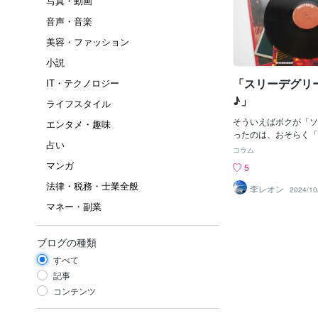
写真・動画
音声・音楽
美容・ファッション
小説
「スリーデグリ
IT・テクノロジー
♪」
ライフスタイル
そういえばボクが「ソ
エンタメ・趣味
ったのは、おそらく「
占い
ズ」が出演していた「
コラム
を観てからじゃ。当時
マンガ
5
ん。＾＾；大興奮じゃ
法律・税務・士業全般
夜番組」であったと思
李レオン
2024/10
ダンス」を最初に観て
マネー・副業
た」のじゃ。「へぇ～
カッコイイダンサーが
ゃね～♪」というヤツ
ブログの種類
に「マネ」したよ。そ
すべて
ス」じゃ。おそらく「
ネ？」したかもしれん
記事
＝パンタロン＝ラッパ
コンテンツ
名の「パンツ」に「超
１０センチ位）」をは