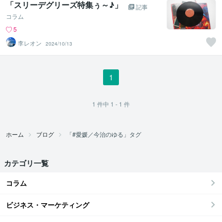
「スリーデグリーズ特集ぅ～♪」
記事
コラム
5
李レオン
2024/10/13
1
1
件中
1 - 1
件
ホーム
ブログ
「#愛媛／今治のゆる」タグ
カテゴリ一覧
コラム
ビジネス・マーケティング