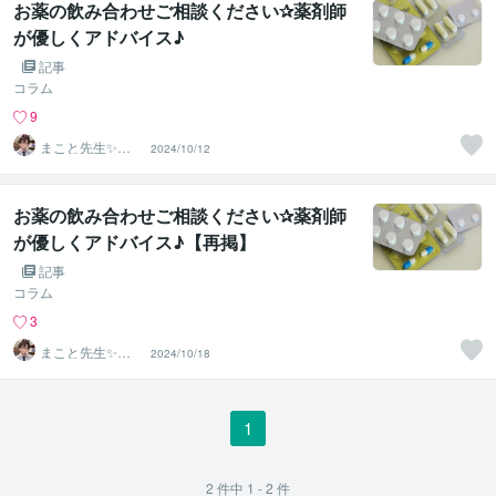
お薬の飲み合わせご相談ください✰薬剤師
が優しくアドバイス♪
記事
コラム
9
まこと先生✨未
2024/10/12
来を照らすお悩
み相談室
お薬の飲み合わせご相談ください✰薬剤師
が優しくアドバイス♪【再掲】
記事
コラム
3
まこと先生✨未
2024/10/18
来を照らすお悩
み相談室
1
2
件中
1 - 2
件