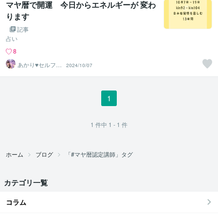
マヤ暦で開運 今日からエネルギーが 変わ
ります
記事
占い
8
あかり♥セルフラ
2024/10/07
ブ 自分を愛す
るサポート
1
1
件中
1 - 1
件
ホーム
ブログ
「#マヤ暦認定講師」タグ
カテゴリ一覧
コラム