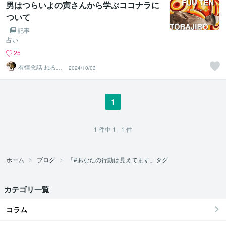
男はつらいよの寅さんから学ぶココナラに
ついて
記事
占い
25
有情念話 ねる
2024/10/03
ふ ﾋﾋﾞｷﾏﾉｽﾍﾞｼ
1
1
件中
1 - 1
件
ホーム
ブログ
「#あなたの行動は見えてます」タグ
カテゴリ一覧
コラム