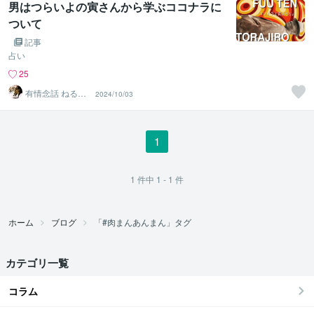
男はつらいよの寅さんから学ぶココナラに
ついて
記事
占い
25
有情念話 ねる
2024/10/03
ふ ﾋﾋﾞｷﾏﾉｽﾍﾞｼ
1
1
件中
1 - 1
件
ホーム
ブログ
「#肉まんあんまん」タグ
カテゴリ一覧
コラム