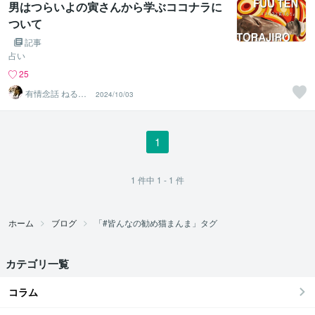
男はつらいよの寅さんから学ぶココナラに
ついて
記事
占い
25
有情念話 ねる
2024/10/03
ふ ﾋﾋﾞｷﾏﾉｽﾍﾞｼ
1
1
件中
1 - 1
件
ホーム
ブログ
「#皆んなの勧め猫まんま」タグ
カテゴリ一覧
コラム