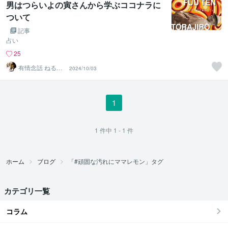
男はつらいよの寅さんから学ぶココナラに
ついて
記事
占い
25
有情念話 ねる
2024/10/03
ふ ﾋﾋﾞｷﾏﾉｽﾍﾞｼ
1
1
件中
1 - 1
件
ホーム
ブログ
「#頑固な汚れにママレモン」タグ
カテゴリ一覧
コラム