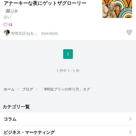
アナーキーな夜にゲットザグローリー
記事
占い
18
有情念話 ねる
2024/09/30
ふ ﾋﾋﾞｷﾏﾉｽﾍﾞｼ
1
1
件中
1 - 1
件
ホーム
ブログ
「#時短プリンの作り方」タグ
カテゴリ一覧
コラム
ビジネス・マーケティング