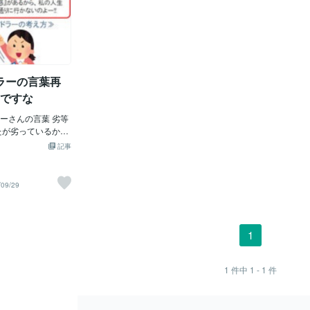
ラーの言葉再
いですな
ーさんの言葉 劣等
たが劣っているから
あるのは あなたに目
記事
標がある限り 劣等感
 劣等感があるから
長する事ができる 劣
/09/29
なたの味方です。 劣
逃げ出す弱虫は多い
1
1
件中
1 - 1
件