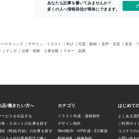
あなたも記事を書いてみませんか？
ブ
多くの人へ情報発信が簡単にできます。
マーケティング
｜
デザイン・イラスト
｜
学び
｜
写真・動画
｜
音声・音楽
｜
美容・
い
｜
マンガ
｜
法律・税務・士業全般
｜
マネー・副業