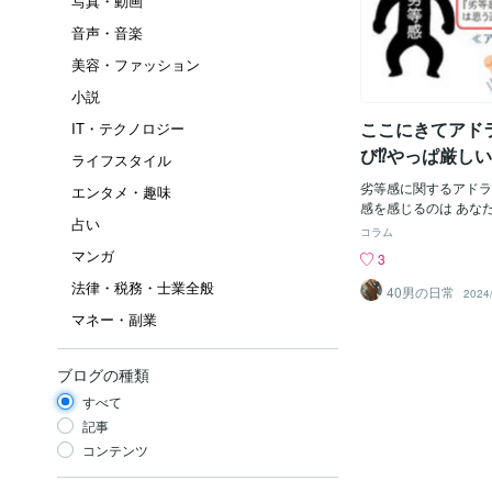
写真・動画
音声・音楽
美容・ファッション
小説
ここにきてアド
IT・テクノロジー
び⁉️やっぱ厳し
ライフスタイル
劣等感に関するアドラ
エンタメ・趣味
感を感じるのは あな
占い
ではない。 劣等感が
コラム
標があるからだ。 目
マンガ
3
は必ずあるものです。
法律・税務・士業全般
こそ 人は努力して成
40男の日常
2024
等感は敵ではなく あ
マネー・副業
等感を言い訳にして 
深いですねぇ
ブログの種類
すべて
記事
コンテンツ