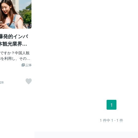
爆発的インバ
本観光業界必
ですか？中国人観
Sを利用し、その8
としてSNSに依存し
記事
にちは、ビジネス戦
基です。本日は、
、小紅書（RED）など
/28
NSを活用し、どの
を惹きつけ、集客
しく解説します。
抖音）や視頻号（チャ
1
信戦略にも焦点を
皆様、マーケティ
方々、そしてイン
1
件中
1 - 1
件
味のある起業家の
！なぜ中国SNSが
利用率: 中国人観