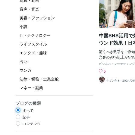
写真・動画
音声・音楽
美容・ファッション
小説
中国SNS活用で
IT・テクノロジー
ウンド効果！日
ライフスタイル
見の戦略ガイド
驚くべき数字をご存知
エンタメ・趣味
光客の90%以上がSN
占い
0%が旅行前の情報源
ビジネス・マーケティング
ているのです。 こん
マンガ
5
略コンサルタントの東
法律・税務・士業全般
WeChat、Weibo
十八子➧
2024/09
といった中国の主要S
マネー・副業
ように日本への観光客
を最大化できるかを詳
さらに、Douyin（
ブログの種類
ンネル）でのライブ配
すべて
当てます。観光業界の
ング担当者、自治体の
記事
バウンドビジネスに興
コンテンツ
皆様、必見の内容です
重要なのか？ 圧倒的な