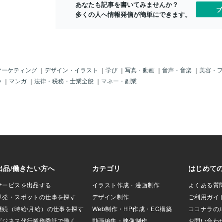
あなたも記事を書いてみませんか？
Sを活用 情報源とし
ブ
多くの人へ情報発信が簡単にできます。
旅行者がSNSを主な
アルタイムな情報発
や特別オファーを即座
果: 体験した観光
客を呼び込む 中国
中国以外のソーシ
きない（特徴性）
マーケティング
｜
デザイン・イラスト
｜
学び
｜
写真・動画
｜
音声・音楽
｜
美容・
成功への6ステップ
い
｜
マンガ
｜
法律・税務・士業全般
｜
マネー・副業
 WeChat: 多機
層に人気 Weibo:
、トレンド発信に
ED）: 若い女性を
・ファッション・
（抖音）: ショート動
に絶大な人気 視頻
Chatの新機能、動
2.魅力的なコンテ
を重視した、独自性