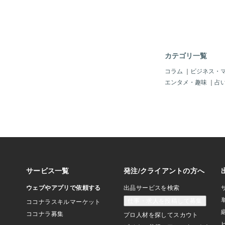
光客の90%以上がSN
ての信頼性: 80%の
情報源として利用 リ
信: 最新の観光情報
に届けられる 口コミ効
客の投稿が新たな観光
カテゴリ一覧
大陸の七割ユーザーは
ャルメディアが利用で
コラム
｜
ビジネス・
中国SNS活用戦略：
エンタメ・趣味
｜
占
1.プラットフォームの選択
能アプリで、幅広い年齢
リアルタイム性が高く
適している 小紅書（R
ターゲットにした美容
旅行に特化 Douyin
画とライブ配信で若者
号（チャンネル）: We
画とライブ配信が可能 
ンツ作成 現地の視点
のある情報を提供 美