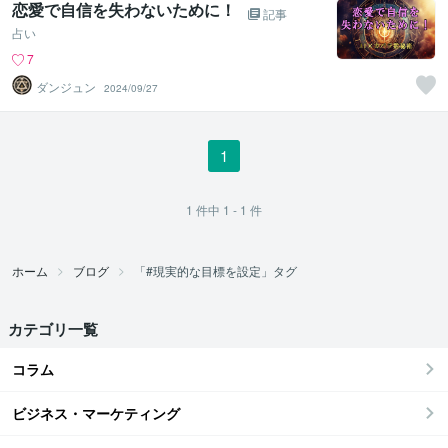
恋愛で自信を失わないために！
記事
占い
7
ダンジュン
2024/09/27
1
1
件中
1 - 1
件
ホーム
ブログ
「#現実的な目標を設定」タグ
カテゴリ一覧
コラム
ビジネス・マーケティング