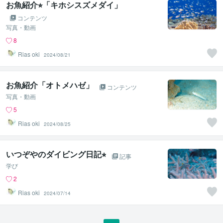
お魚紹介⭐︎「キホシスズメダイ」
コンテンツ
写真・動画
8
Rias oki
2024/08/21
お魚紹介「オトメハゼ」
コンテンツ
写真・動画
5
Rias oki
2024/08/25
いつぞやのダイビング日記⭐︎
記事
学び
2
Rias oki
2024/07/14