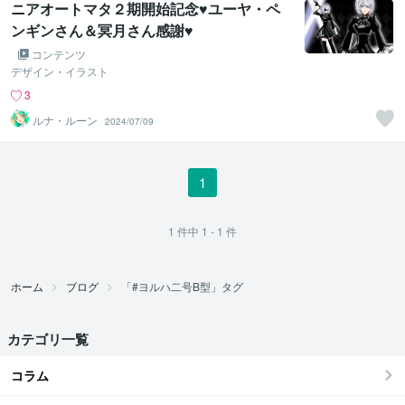
ニアオートマタ２期開始記念♥ユーヤ・ペ
ンギンさん＆冥月さん感謝♥
コンテンツ
デザイン・イラスト
3
ルナ・ルーン
2024/07/09
1
1
件中
1 - 1
件
ホーム
ブログ
「#ヨルハ二号B型」タグ
カテゴリ一覧
コラム