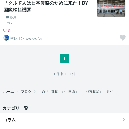
「クルド人は日本侵略のために来た！BY
国際移住機関」
記事
コラム
3
李レオン
2024/07/05
1
1
件中
1 - 1
件
ホーム
ブログ
「#が「都政」や「国政」、「地方政治」」タグ
カテゴリ一覧
コラム