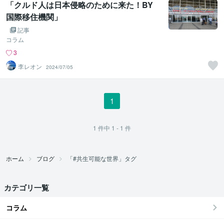
「クルド人は日本侵略のために来た！BY
国際移住機関」
記事
コラム
3
李レオン
2024/07/05
1
1
件中
1 - 1
件
ホーム
ブログ
「#共生可能な世界」タグ
カテゴリ一覧
コラム