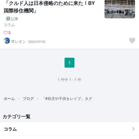
「クルド人は日本侵略のために来た！BY
国際移住機関」
記事
コラム
3
李レオン
2024/07/05
1
1
件中
1 - 1
件
ホーム
ブログ
「#幼児や子供をレイプ」タグ
カテゴリ一覧
コラム