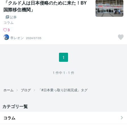
「クルド人は日本侵略のために来た！BY
国際移住機関」
記事
コラム
3
李レオン
2024/07/05
1
1
件中
1 - 1
件
ホーム
ブログ
「#日本乗っ取り計画完成」タグ
カテゴリ一覧
コラム