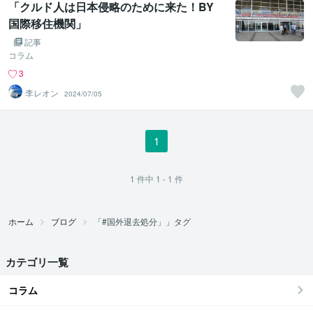
「クルド人は日本侵略のために来た！BY
国際移住機関」
記事
コラム
3
李レオン
2024/07/05
1
1
件中
1 - 1
件
ホーム
ブログ
「#国外退去処分」」タグ
カテゴリ一覧
コラム