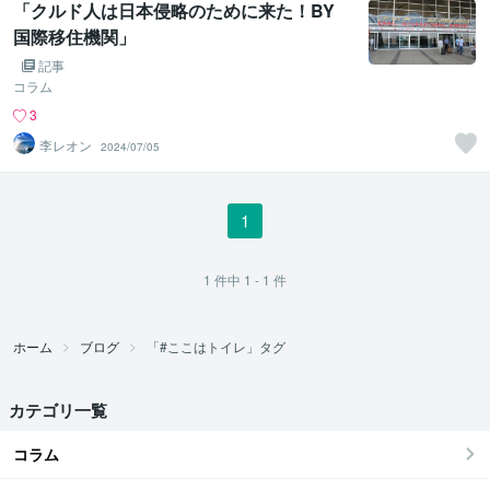
「クルド人は日本侵略のために来た！BY
国際移住機関」
記事
コラム
3
李レオン
2024/07/05
1
1
件中
1 - 1
件
ホーム
ブログ
「#ここはトイレ」タグ
カテゴリ一覧
コラム