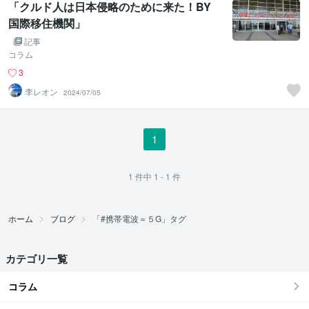
「クルド人は日本侵略のために来た！BY
国際移住機関」
記事
コラム
3
李レオン
2024/07/05
1
1
件中
1 - 1
件
ホーム
ブログ
「#携帯電波＝５G」タグ
カテゴリ一覧
コラム