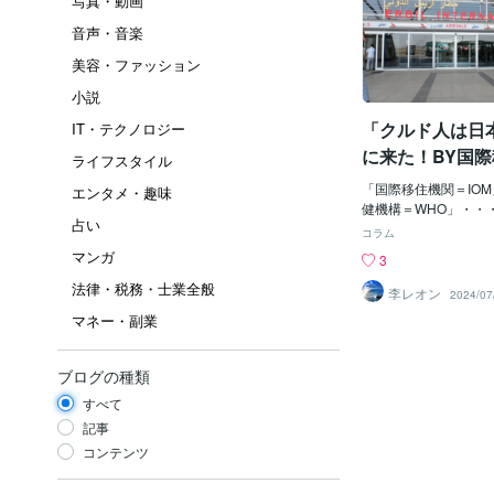
写真・動画
音声・音楽
美容・ファッション
小説
「クルド人は日
IT・テクノロジー
に来た！BY国
ライフスタイル
「国際移住機関＝IO
エンタメ・趣味
健機構＝WHO」・・
占い
UN」支配下の組織じ
コラム
連」って、ナニ？・・・
マンガ
3
D NATIONS」じ
法律・税務・士業全般
後」の「世界の平和・
李レオン
2024/07
会・文化を維持、守る
マネー・副業
じゃ。ほぉ～♪すんご
「ウルトラ地球防衛軍
うん？「秘密戦隊ゴレ
ブログの種類
いでもアルし～。その
すべて
OM」が何で、密かに
を送り込んでいるのか
記事
まあ、受け入れている
コンテンツ
がね」も超問題ではあ
「アメリカ＝CIA」