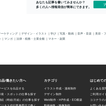
あなたも記事を書いてみませんか？
何でも米国が指示
ブ
多くの人へ情報発信が簡単にできます。
うに不法移民が多
と一緒の「異常な
らかじゃ。すでに
転や脱出？）して
じゃ。この情報は
材に来た外国人ジ
じゃ。＾＾まあ、
マーケティング
｜
デザイン・イラスト
｜
学び
｜
写真・動画
｜
音声・音楽
｜
美容・
すでに「異常」で
い
｜
マンガ
｜
法律・税務・士業全般
｜
マネー・副業
国籍」の「素性も
「高額チケットを
いるの？」じゃ。
カネなんて持って
命からがら、弾圧
人々」じゃ。「日
ってる上に、クル
）がからんでいる
。だから「トルコ
が「あるヨーロッ
クルド反政府組織
要求」したのじ
て～、その欧州の