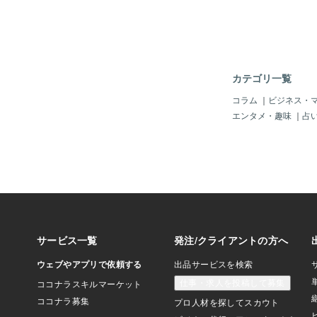
「手先？」なので～、
すれば「アメリカのよ
く侵入している」状況
国家？」になるのは明
もう「川口市から（移
いる日本人」が多いの
カテゴリ一覧
「日本の抗議集会を取
ャーナリスト」の情報
コラム
｜
ビジネス・
言われなくても前から
エンタメ・趣味
｜
占
しょ？！何で「トルコ
知れないクルド人」が
使用して難民申請して
「難民って、普通は、
ないわい！」じゃ。「
政府等から逃げてくる
本行の高額チケット持
ドといえば（テロ組織
のは世界の常識」じゃ
大統領＝エルドアン」
パ政府に逃げ込んだ、
の犯罪者の引き渡しを
ゃ。それが一応合意し
国家は「NATO＝北大