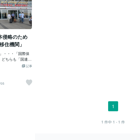
本侵略のため
際移住機関」
M」・・・「国際保
・どちらも「国連＝
ゃ。そもそも「国
記事
はい～「UNITE
ゃね。「第二次大戦
安全・経済・社
/05
ための国際機関」
いねぇ～♪まるで
？」みたいじゃ。
ンジャー？」みた
1
「国際移住機関＝I
？「日本にクルド人
？」が問題じゃ。
1
件中
1 - 1
件
「岸田増税クソめ
るが～、ヤツも
の部下？というか