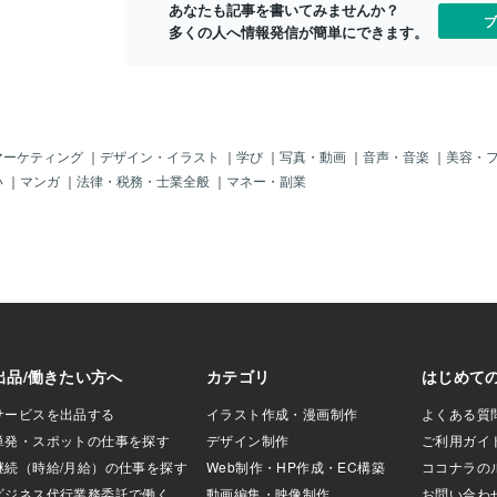
あなたも記事を書いてみませんか？
何でも米国が指示
ブ
多くの人へ情報発信が簡単にできます。
うに不法移民が多
と一緒の「異常な
らかじゃ。すでに
転や脱出？）して
じゃ。この情報は
材に来た外国人ジ
じゃ。＾＾まあ、
マーケティング
｜
デザイン・イラスト
｜
学び
｜
写真・動画
｜
音声・音楽
｜
美容・
すでに「異常」で
い
｜
マンガ
｜
法律・税務・士業全般
｜
マネー・副業
国籍」の「素性も
「高額チケットを
いるの？」じゃ。
カネなんて持って
命からがら、弾圧
人々」じゃ。「日
ってる上に、クル
）がからんでいる
。だから「トルコ
が「あるヨーロッ
クルド反政府組織
要求」したのじ
て～、その欧州の