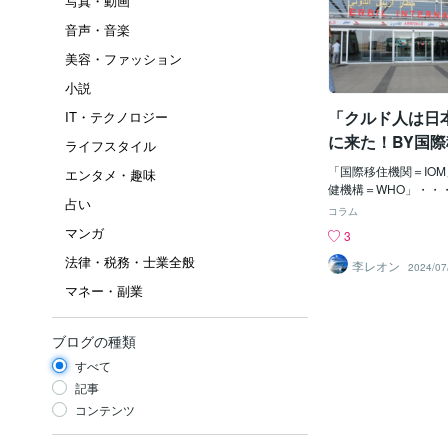
写真・動画
音声・音楽
美容・ファッション
小説
「クルド人は日
IT・テクノロジー
に来た！BY国
ライフスタイル
「国際移住機関＝IO
エンタメ・趣味
健機構＝WHO」・・
占い
UN」支配下の組織じ
コラム
連」って、ナニ？・・・
マンガ
3
D NATIONS」じ
法律・税務・士業全般
後」の「世界の平和・
李レオン
2024/07
会・文化を維持、守る
マネー・副業
じゃ。ほぉ～♪すんご
「ウルトラ地球防衛軍
うん？「秘密戦隊ゴレ
ブログの種類
いでもアルし～。その
すべて
OM」が何で、密かに
を送り込んでいるのか
記事
まあ、受け入れている
コンテンツ
がね」も超問題ではあ
「アメリカ＝CIA」