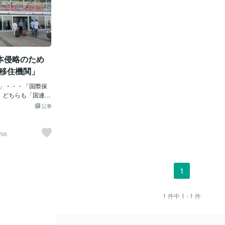
本侵略のため
際移住機関」
M」・・・「国際保
・どちらも「国連＝
ゃ。そもそも「国
記事
はい～「UNITE
ゃね。「第二次大戦
安全・経済・社
/05
ための国際機関」
いねぇ～♪まるで
？」みたいじゃ。
ンジャー？」みた
1
「国際移住機関＝I
？「日本にクルド人
？」が問題じゃ。
1
件中
1 - 1
件
「岸田増税クソめ
るが～、ヤツも
の部下？というか