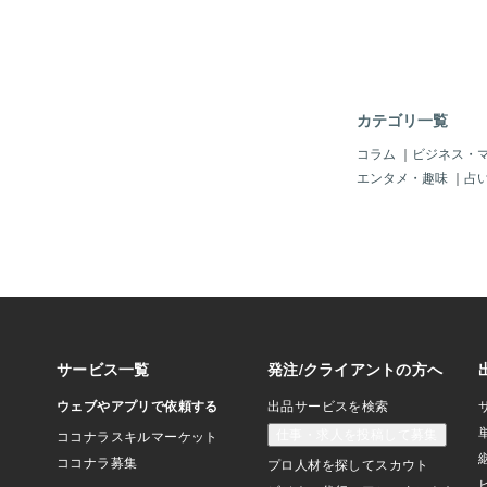
「手先？」なので～、
すれば「アメリカのよ
く侵入している」状況
国家？」になるのは明
もう「川口市から（移
いる日本人」が多いの
カテゴリ一覧
「日本の抗議集会を取
ャーナリスト」の情報
コラム
｜
ビジネス・
言われなくても前から
エンタメ・趣味
｜
占
しょ？！何で「トルコ
知れないクルド人」が
使用して難民申請して
「難民って、普通は、
ないわい！」じゃ。「
政府等から逃げてくる
本行の高額チケット持
ドといえば（テロ組織
のは世界の常識」じゃ
大統領＝エルドアン」
パ政府に逃げ込んだ、
の犯罪者の引き渡しを
ゃ。それが一応合意し
国家は「NATO＝北大