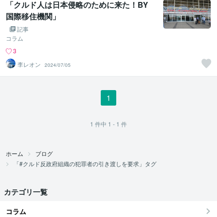
「クルド人は日本侵略のために来た！BY
国際移住機関」
記事
コラム
3
李レオン
2024/07/05
1
1
件中
1 - 1
件
ホーム
ブログ
「#クルド反政府組織の犯罪者の引き渡しを要求」タグ
カテゴリ一覧
コラム