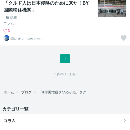
「クルド人は日本侵略のために来た！BY
国際移住機関」
記事
コラム
3
李レオン
2024/07/05
1
1
件中
1 - 1
件
ホーム
ブログ
「#岸田増税クソめがね」タグ
カテゴリ一覧
コラム